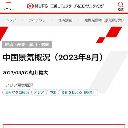
メニュー
検索
トップ
ライブラリ
経済調査
定期発信物（景気概況等）
経済・産業・雇用・労働
中国景気概況（2023年8月）
2023/08/02
丸山 健太
アジア景気概況
海外マクロ経済
アジア
中国
変化を捉える【経済】