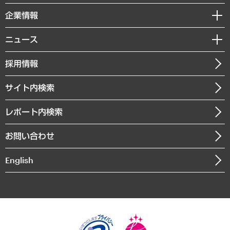
レポート
国際（グローバルビジネス・開発支援・国際戦略・グローバルヘルス）
セミナー・イベント情報
企業情報
コラム
サステナビリティ（環境・資源・エネルギー・ESG・人権）
MUFGビジネスセミナー
調査・研究報告書
私たちの想い
共生・ダイバーシティ
ニュース
受託案件情報
クローズアップ
社長メッセージ
GRC（ガバナンス・リスク・コンプライアンス）・防災（政策）
その他お申し込み
ニュースリリース
経営用語集
採用情報
会社概要
経済・産業・雇用・労働
調査協力のお願い
お知らせ
受託・受注実績（官公庁関連）
企業理念
医療・介護・福祉・教育・子ども
サイト内検索
メディア掲載・出演
役員一覧
自治体経営・官民協働
寄稿記事
沿革
レポート内検索
まちづくり・観光・交通・スポーツ・スマートシティ
書籍
組織図・本部部室紹介
自然資源・農林水産業・食料システム
お問い合わせ
インドネシア現地法人
決算公告
English
業績ハイライト
アクセスマップ
個人情報保護方針
環境方針
サステナビリティ