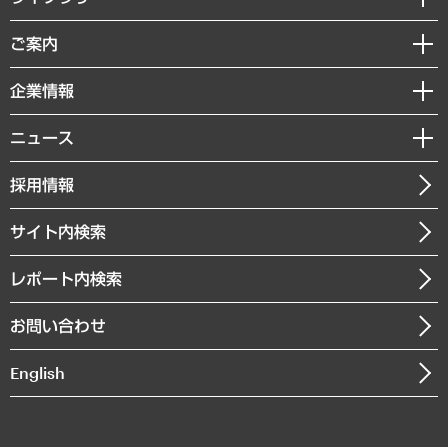
組織・人事戦略
経済調査
ご案内
デジタルイノベーション
レポート
国際（グローバルビジネス・開発支援・国際戦略・グローバルヘルス）
セミナー・イベント情報
企業情報
コラム
サステナビリティ（環境・資源・エネルギー・ESG・人権）
MUFGビジネスセミナー
調査・研究報告書
私たちの想い
共生・ダイバーシティ
ニュース
受託案件情報
クローズアップ
社長メッセージ
GRC（ガバナンス・リスク・コンプライアンス）・防災（政策）
その他お申し込み
ニュースリリース
経営用語集
採用情報
会社概要
経済・産業・雇用・労働
調査協力のお願い
お知らせ
受託・受注実績（官公庁関連）
企業理念
医療・介護・福祉・教育・子ども
サイト内検索
メディア掲載・出演
役員一覧
自治体経営・官民協働
寄稿記事
沿革
レポート内検索
まちづくり・観光・交通・スポーツ・スマートシティ
書籍
組織図・本部部室紹介
自然資源・農林水産業・食料システム
お問い合わせ
インドネシア現地法人
決算公告
English
業績ハイライト
アクセスマップ
個人情報保護方針