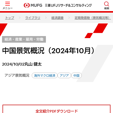
メニュー
検索
トップ
ライブラリ
経済調査
定期発信物（景気概況等）
経済・産業・雇用・労働
中国景気概況（2024年10月）
2024/10/02
丸山 健太
アジア景気概況
海外マクロ経済
アジア
中国
全文紹介PDFダウンロード