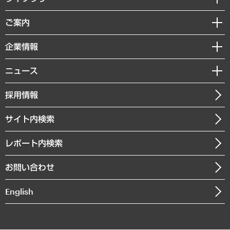
組織・人事戦略
経済調査
ご案内
デジタルイノベーション
レポート
国際（グローバルビジネス・開発支援・国際戦略・グローバルヘルス）
セミナー・イベント情報
企業情報
コラム
サステナビリティ（環境・資源・エネルギー・ESG・人権）
MUFGビジネスセミナー
調査・研究報告書
私たちの想い
共生・ダイバーシティ
ニュース
受託案件情報
クローズアップ
社長メッセージ
GRC（ガバナンス・リスク・コンプライアンス）・防災（政策）
その他お申し込み
ニュースリリース
経営用語集
採用情報
会社概要
経済・産業・雇用・労働
調査協力のお願い
お知らせ
受託・受注実績（官公庁関連）
企業理念
医療・介護・福祉・教育・子ども
サイト内検索
メディア掲載・出演
役員一覧
自治体経営・官民協働
寄稿記事
沿革
レポート内検索
まちづくり・観光・交通・スポーツ・スマートシティ
書籍
組織図・本部部室紹介
自然資源・農林水産業・食料システム
お問い合わせ
インドネシア現地法人
決算公告
English
業績ハイライト
アクセスマップ
個人情報保護方針