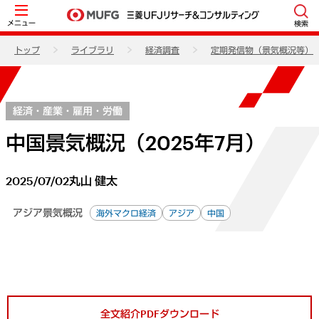
メニュー
検索
トップ
ライブラリ
経済調査
定期発信物（景気概況等）
経済・産業・雇用・労働
中国景気概況（2025年7月）
2025/07/02
丸山 健太
アジア景気概況
海外マクロ経済
アジア
中国
全文紹介PDFダウンロード