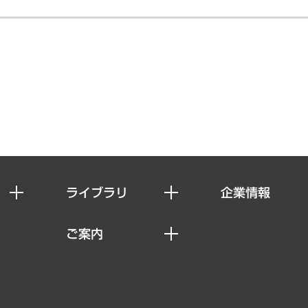
ライブラリ
企業情報
経済調査
私たちの想い
ご案内
レポート
社長メッセージ
セミナー・イベント情報
コラム
会社概要
MUFGビジネスセミナー
ヘルス）
調査・研究報告書
企業理念
受託案件情報