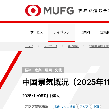
サービス
ライブラリ
ご案内
企業
トップ
ライブラリ
経済調査
定期発信物（景
経済・産業・雇用・労働
中国景気概況（2025年1
2025/11/05
丸山 健太
アジア景気概況
海外マクロ経済
アジア
中国