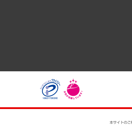
サステナビリティ（環境・資源・エネルギー・ESG・人権）
共生・ダイバーシティ
GRC（ガバナンス・リスク・コンプライアンス）・防災（政策
経済・産業・雇用・労働
医療・介護・福祉・教育・子ども
自治体経営・官民協働
まちづくり・観光・交通・スポーツ・スマートシティ
自然資源・農林水産業・食料システム
本サイトのご