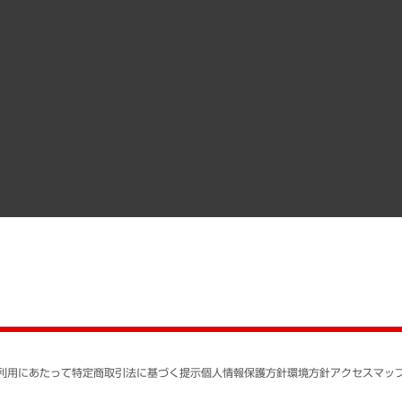
クローズアップ
役員一覧
その他お申し込み
経営用語集
沿革
調査協力のお願い
）
受託・受注実績（官公庁関連）
組織図・本部部室紹介
メディア掲載・出演
インドネシア現地法人
寄稿記事
決算公告
書籍
業績ハイライト
アクセスマップ
個人情報保護方針
環境方針
サステナビリティ
特定商取引法に基づく
SNSアカウントコミュ
反社会的勢力に対する
利用にあたって
特定商取引法に基づく提示
個人情報保護方針
環境方針
アクセスマッ
個人情報の取り扱いに