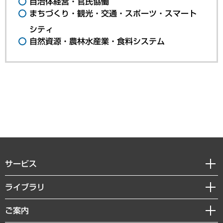
自治体経営・官民協働
まちづくり・観光・交通・スポーツ・スマート
シティ
自然資源・農林水産業・食料システム
サービス
経営戦略
ライブラリ
組織・人事戦略
経済調査
ご案内
デジタルイノベーション
レポート