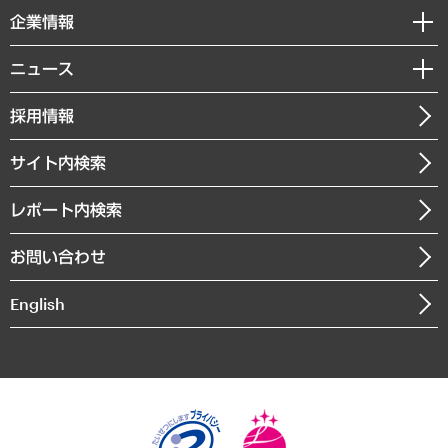
国際（グローバルビジネス・開発支援・国際戦略・グローバルヘルス）
セミナー・イベント情報
企業情報
コラム
サステナビリティ（環境・資源・エネルギー・ESG・人権）
MUFGビジネスセミナー
調査・研究報告書
私たちの想い
共生・ダイバーシティ
ニュース
受託案件情報
クローズアップ
社長メッセージ
GRC（ガバナンス・リスク・コンプライアンス）・防災（政策）
その他お申し込み
ニュースリリース
経営用語集
採用情報
会社概要
経済・産業・雇用・労働
調査協力のお願い
お知らせ
受託・受注実績（官公庁関連）
企業理念
医療・介護・福祉・教育・子ども
サイト内検索
メディア掲載・出演
役員一覧
自治体経営・官民協働
寄稿記事
沿革
レポート内検索
まちづくり・観光・交通・スポーツ・スマートシティ
書籍
組織図・本部部室紹介
自然資源・農林水産業・食料システム
お問い合わせ
インドネシア現地法人
決算公告
English
業績ハイライト
アクセスマップ
個人情報保護方針
環境方針
サステナビリティ