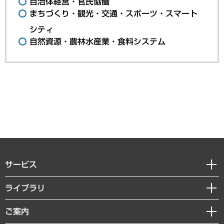
自治体経営・官民協働
まちづくり・観光・交通・スポーツ・スマート
シティ
自然資源・農林水産業・食料システム
サービス
経営戦略
ライブラリ
組織・人事戦略
経済調査
ご案内
デジタルイノベーション
レポート