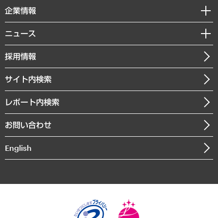
国際（グローバルビジネス・開発支援・国際戦略・グローバルヘルス）
セミナー・イベント情報
企業情報
コラム
サステナビリティ（環境・資源・エネルギー・ESG・人権）
MUFGビジネスセミナー
調査・研究報告書
私たちの想い
共生・ダイバーシティ
ニュース
受託案件情報
クローズアップ
社長メッセージ
GRC（ガバナンス・リスク・コンプライアンス）・防災（政策）
その他お申し込み
ニュースリリース
経営用語集
採用情報
会社概要
経済・産業・雇用・労働
調査協力のお願い
お知らせ
受託・受注実績（官公庁関連）
企業理念
医療・介護・福祉・教育・子ども
サイト内検索
メディア掲載・出演
役員一覧
自治体経営・官民協働
寄稿記事
沿革
レポート内検索
まちづくり・観光・交通・スポーツ・スマートシティ
書籍
組織図・本部部室紹介
自然資源・農林水産業・食料システム
お問い合わせ
インドネシア現地法人
決算公告
English
業績ハイライト
アクセスマップ
個人情報保護方針
環境方針
サステナビリティ