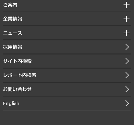
経済調査
ご案内
デジタルイノベーション
レポート
国際（グローバルビジネス・開発支援・国際戦略・グローバルヘルス）
セミナー・イベント情報
企業情報
コラム
サステナビリティ（環境・資源・エネルギー・ESG・人権）
MUFGビジネスセミナー
調査・研究報告書
私たちの想い
共生・ダイバーシティ
ニュース
受託案件情報
クローズアップ
社長メッセージ
GRC（ガバナンス・リスク・コンプライアンス）・防災（政策）
その他お申し込み
ニュースリリース
経営用語集
採用情報
会社概要
経済・産業・雇用・労働
調査協力のお願い
お知らせ
受託・受注実績（官公庁関連）
企業理念
医療・介護・福祉・教育・子ども
サイト内検索
メディア掲載・出演
役員一覧
自治体経営・官民協働
寄稿記事
沿革
レポート内検索
まちづくり・観光・交通・スポーツ・スマートシティ
書籍
組織図・本部部室紹介
自然資源・農林水産業・食料システム
お問い合わせ
インドネシア現地法人
決算公告
English
業績ハイライト
アクセスマップ
個人情報保護方針
環境方針