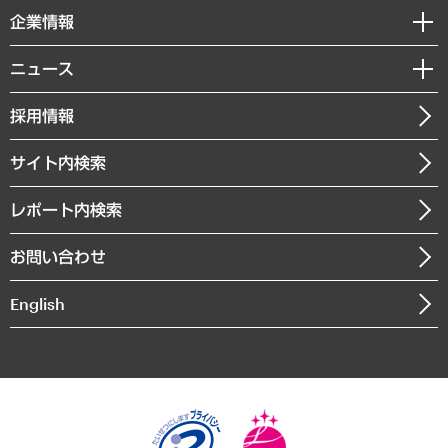
国際（グローバルビジネス・開発支援・国際戦略・グローバルヘルス）
セミナー・イベント情報
企業情報
コラム
サステナビリティ（環境・資源・エネルギー・ESG・人権）
MUFGビジネスセミナー
調査・研究報告書
私たちの想い
共生・ダイバーシティ
ニュース
受託案件情報
クローズアップ
社長メッセージ
GRC（ガバナンス・リスク・コンプライアンス）・防災（政策）
その他お申し込み
ニュースリリース
経営用語集
採用情報
会社概要
経済・産業・雇用・労働
調査協力のお願い
お知らせ
受託・受注実績（官公庁関連）
企業理念
医療・介護・福祉・教育・子ども
サイト内検索
メディア掲載・出演
役員一覧
自治体経営・官民協働
寄稿記事
沿革
レポート内検索
まちづくり・観光・交通・スポーツ・スマートシティ
書籍
組織図・本部部室紹介
自然資源・農林水産業・食料システム
お問い合わせ
インドネシア現地法人
決算公告
English
業績ハイライト
アクセスマップ
個人情報保護方針
環境方針
サステナビリティ