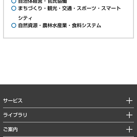
自治体経営・官民協働
まちづくり・観光・交通・スポーツ・スマート
シティ
自然資源・農林水産業・食料システム
サービス
経営戦略
ライブラリ
組織・人事戦略
経済調査
ご案内
デジタルイノベーション
レポート