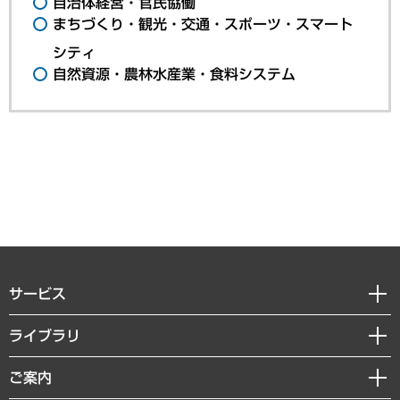
自治体経営・官民協働
まちづくり・観光・交通・スポーツ・スマート
シティ
自然資源・農林水産業・食料システム
サービス
経営戦略
ライブラリ
組織・人事戦略
経済調査
ご案内
デジタルイノベーション
レポート