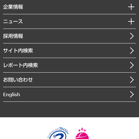
国際（グローバルビジネス・開発支援・国際戦略・グローバルヘルス）
セミナー・イベント情報
企業情報
コラム
サステナビリティ（環境・資源・エネルギー・ESG・人権）
MUFGビジネスセミナー
調査・研究報告書
私たちの想い
共生・ダイバーシティ
ニュース
受託案件情報
クローズアップ
社長メッセージ
GRC（ガバナンス・リスク・コンプライアンス）・防災（政策）
その他お申し込み
ニュースリリース
経営用語集
採用情報
会社概要
経済・産業・雇用・労働
調査協力のお願い
お知らせ
受託・受注実績（官公庁関連）
企業理念
医療・介護・福祉・教育・子ども
サイト内検索
メディア掲載・出演
役員一覧
自治体経営・官民協働
寄稿記事
沿革
レポート内検索
まちづくり・観光・交通・スポーツ・スマートシティ
書籍
組織図・本部部室紹介
自然資源・農林水産業・食料システム
お問い合わせ
インドネシア現地法人
決算公告
English
業績ハイライト
アクセスマップ
個人情報保護方針
環境方針
サステナビリティ