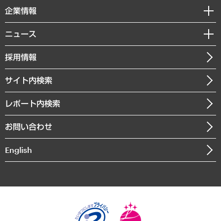
国際（グローバルビジネス・開発支援・国際戦略・グローバルヘルス）
セミナー・イベント情報
企業情報
コラム
サステナビリティ（環境・資源・エネルギー・ESG・人権）
MUFGビジネスセミナー
調査・研究報告書
私たちの想い
共生・ダイバーシティ
ニュース
受託案件情報
クローズアップ
社長メッセージ
GRC（ガバナンス・リスク・コンプライアンス）・防災（政策）
その他お申し込み
ニュースリリース
経営用語集
採用情報
会社概要
経済・産業・雇用・労働
調査協力のお願い
お知らせ
受託・受注実績（官公庁関連）
企業理念
医療・介護・福祉・教育・子ども
サイト内検索
メディア掲載・出演
役員一覧
自治体経営・官民協働
寄稿記事
沿革
レポート内検索
まちづくり・観光・交通・スポーツ・スマートシティ
書籍
組織図・本部部室紹介
自然資源・農林水産業・食料システム
お問い合わせ
インドネシア現地法人
決算公告
English
業績ハイライト
アクセスマップ
個人情報保護方針
環境方針
サステナビリティ