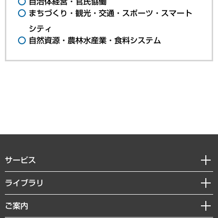
自治体経営・官民協働
まちづくり・観光・交通・スポーツ・スマート
シティ
自然資源・農林水産業・食料システム
サービス
経営戦略
ライブラリ
組織・人事戦略
経済調査
ご案内
デジタルイノベーション
レポート