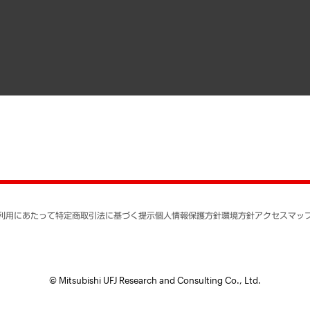
寄稿記事
決算公告
書籍
業績ハイライト
アクセスマップ
個人情報保護方針
環境方針
サステナビリティ
特定商取引法に基づく
SNSアカウントコミュ
反社会的勢力に対する
利用にあたって
特定商取引法に基づく提示
個人情報保護方針
環境方針
アクセスマッ
個人情報の取り扱いに
書面による個人情報の
© Mitsubishi UFJ Research and Consulting Co., Ltd.