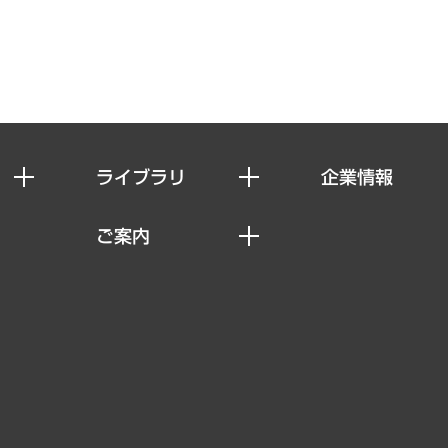
ライブラリ
企業情報
経済調査
私たちの想い
ご案内
レポート
社長メッセージ
セミナー・イベント情報
コラム
会社概要
MUFGビジネスセミナー
ヘルス）
調査・研究報告書
企業理念
受託案件情報
クローズアップ
役員一覧
その他お申し込み
経営用語集
沿革
調査協力のお願い
）
受託・受注実績（官公庁関連）
組織図・本部部室紹介
メディア掲載・出演
インドネシア現地法人