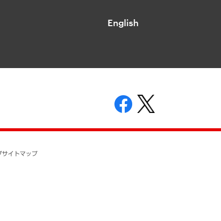
English
表示
ニティガイドライン
基本方針
プ
サイトマップ
ついて
開示等の請求の手続きについて