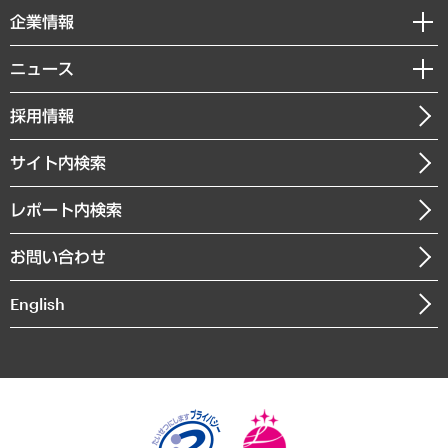
国際（グローバルビジネス・開発支援・国際戦略・グローバルヘルス）
セミナー・イベント情報
企業情報
コラム
サステナビリティ（環境・資源・エネルギー・ESG・人権）
MUFGビジネスセミナー
調査・研究報告書
私たちの想い
共生・ダイバーシティ
ニュース
受託案件情報
クローズアップ
社長メッセージ
GRC（ガバナンス・リスク・コンプライアンス）・防災（政策）
その他お申し込み
ニュースリリース
経営用語集
採用情報
会社概要
経済・産業・雇用・労働
調査協力のお願い
お知らせ
受託・受注実績（官公庁関連）
企業理念
医療・介護・福祉・教育・子ども
サイト内検索
メディア掲載・出演
役員一覧
自治体経営・官民協働
寄稿記事
沿革
レポート内検索
まちづくり・観光・交通・スポーツ・スマートシティ
書籍
組織図・本部部室紹介
自然資源・農林水産業・食料システム
お問い合わせ
インドネシア現地法人
決算公告
English
業績ハイライト
アクセスマップ
個人情報保護方針
環境方針
サステナビリティ