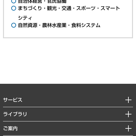
自治体経営・官民協働
まちづくり・観光・交通・スポーツ・スマート
シティ
自然資源・農林水産業・食料システム
サービス
経営戦略
ライブラリ
組織・人事戦略
経済調査
ご案内
デジタルイノベーション
レポート