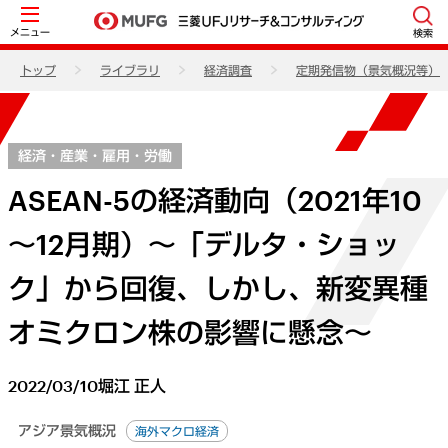
メニュー
検索
トップ
ライブラリ
経済調査
定期発信物（景気概況等）
経済・産業・雇用・労働
ASEAN-5の経済動向（2021年10
～12月期）～「デルタ・ショッ
ク」から回復、しかし、新変異種
オミクロン株の影響に懸念～
2022/03/10
堀江 正人
アジア景気概況
海外マクロ経済