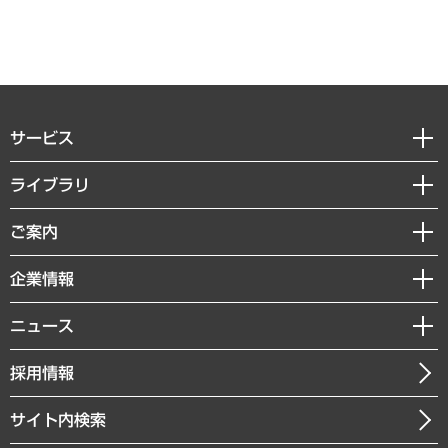
サービス
経営戦略
ライブラリ
組織・人事戦略
経済調査
ご案内
デジタルイノベーション
レポート
国際（グローバルビジネス・開発支援・国際戦略・グローバルヘルス）
セミナー・イベント情報
企業情報
コラム
サステナビリティ（環境・資源・エネルギー・ESG・人権）
MUFGビジネスセミナー
調査・研究報告書
私たちの想い
共生・ダイバーシティ
ニュース
受託案件情報
クローズアップ
社長メッセージ
GRC（ガバナンス・リスク・コンプライアンス）・防災（政策）
その他お申し込み
ニュースリリース
経営用語集
採用情報
会社概要
経済・産業・雇用・労働
調査協力のお願い
お知らせ
受託・受注実績（官公庁関連）
企業理念
医療・介護・福祉・教育・子ども
サイト内検索
メディア掲載・出演
役員一覧
自治体経営・官民協働