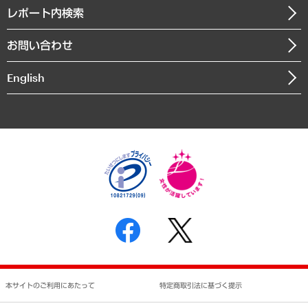
寄稿記事
沿革
レポート内検索
まちづくり・観光・交通・スポーツ・スマートシティ
書籍
組織図・本部部室紹介
自然資源・農林水産業・食料システム
お問い合わせ
インドネシア現地法人
決算公告
English
業績ハイライト
アクセスマップ
個人情報保護方針
環境方針
サステナビリティ
特定商取引法に基づく表示
SNSアカウントコミュニティガイドライン
反社会的勢力に対する基本方針
個人情報の取り扱いについて
書面による個人情報の開示等の請求の手続きについて
本サイトのご利用にあたって
特定商取引法に基づく提示