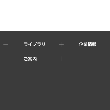
ライブラリ
企業情報
経済調査
私たちの想い
ご案内
レポート
社長メッセージ
セミナー・イベント情報
コラム
会社概要
MUFGビジネスセミナー
ヘルス）
調査・研究報告書
企業理念
受託案件情報
クローズアップ
役員一覧
その他お申し込み
経営用語集
沿革
調査協力のお願い
）
受託・受注実績（官公庁関連）
組織図・本部部室紹介