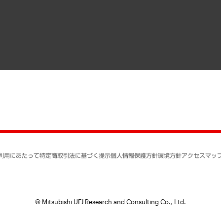
メディア掲載・出演
インドネシア現地法人
寄稿記事
決算公告
書籍
業績ハイライト
アクセスマップ
個人情報保護方針
環境方針
サステナビリティ
特定商取引法に基づく
SNSアカウントコミュ
反社会的勢力に対する
利用にあたって
特定商取引法に基づく提示
個人情報保護方針
環境方針
アクセスマッ
個人情報の取り扱いに
書面による個人情報の
© Mitsubishi UFJ Research and Consulting Co., Ltd.