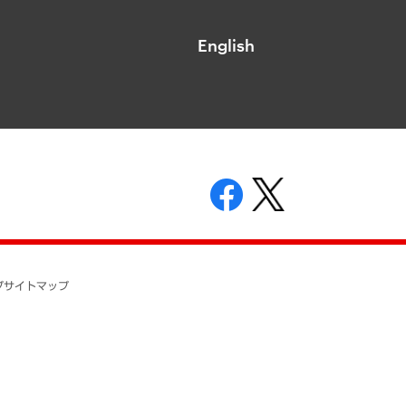
English
表示
ニティガイドライン
基本方針
プ
サイトマップ
ついて
開示等の請求の手続きについて