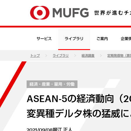
サービス
ライブラリ
ご案内
企業
トップ
ライブラリ
経済調査
定期発信物（景
経済・産業・雇用・労働
ASEAN-5の経済動向（
変異種デルタ株の猛威に
2021/09/08
堀江 正人