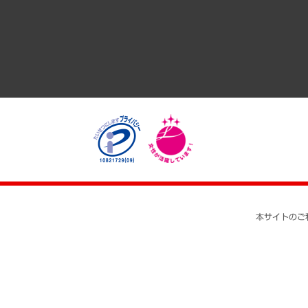
経済・産業・雇用・労働
医療・介護・福祉・教育・子ども
自治体経営・官民協働
まちづくり・観光・交通・スポーツ・スマートシティ
自然資源・農林水産業・食料システム
本サイトのご