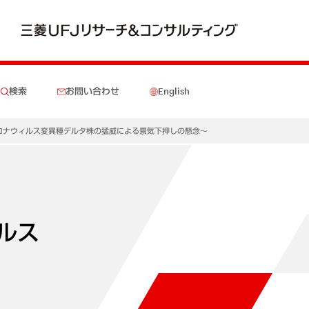
検索
お問い合わせ
English
）～コロナウィルス変異種デルタ株の猛威による景気下押しの懸念～
ィルス