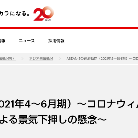
情報
ニュース
採用情報
気概況等）
アジア景気概況
ASEAN-5の経済動向（2021年4～6月期
2021年4～6月期）～コロナウ
よる景気下押しの懸念～