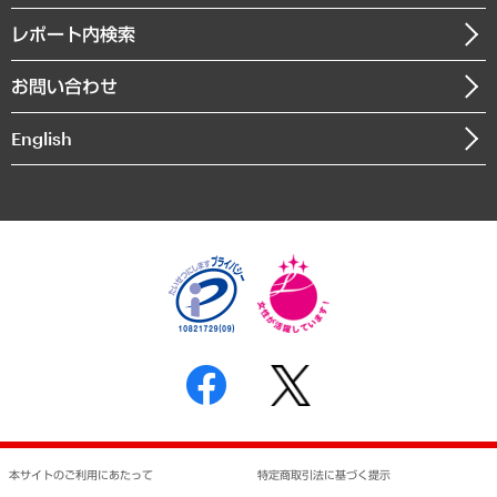
自治体経営・官民協働
寄稿記事
沿革
レポート内検索
まちづくり・観光・交通・スポーツ・スマートシティ
書籍
組織図・本部部室紹介
自然資源・農林水産業・食料システム
お問い合わせ
インドネシア現地法人
決算公告
English
業績ハイライト
アクセスマップ
個人情報保護方針
環境方針
サステナビリティ
特定商取引法に基づく表示
SNSアカウントコミュニティガイドライン
反社会的勢力に対する基本方針
個人情報の取り扱いについて
書面による個人情報の開示等の請求の手続きについて
本サイトのご利用にあたって
特定商取引法に基づく提示