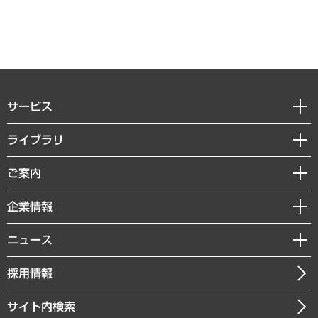
サービス
経営戦略
ライブラリ
組織・人事戦略
経済調査
ご案内
デジタルイノベーション
レポート
国際（グローバルビジネス・開発支援・国際戦略・グローバルヘルス）
セミナー・イベント情報
企業情報
コラム
サステナビリティ（環境・資源・エネルギー・ESG・人権）
MUFGビジネスセミナー
調査・研究報告書
私たちの想い
共生・ダイバーシティ
ニュース
受託案件情報
クローズアップ
社長メッセージ
GRC（ガバナンス・リスク・コンプライアンス）・防災（政策）
その他お申し込み
ニュースリリース
経営用語集
採用情報
会社概要
経済・産業・雇用・労働
調査協力のお願い
お知らせ
受託・受注実績（官公庁関連）
企業理念
医療・介護・福祉・教育・子ども
サイト内検索
メディア掲載・出演
役員一覧