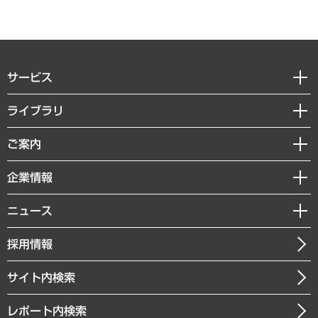
サービス
経営戦略
ライブラリ
組織・人事戦略
経済調査
ご案内
デジタルイノベーション
レポート
国際（グローバルビジネス・開発支援・国際戦略・グローバルヘルス）
セミナー・イベント情報
企業情報
コラム
サステナビリティ（環境・資源・エネルギー・ESG・人権）
MUFGビジネスセミナー
調査・研究報告書
私たちの想い
共生・ダイバーシティ
ニュース
受託案件情報
クローズアップ
社長メッセージ
GRC（ガバナンス・リスク・コンプライアンス）・防災（政策）
その他お申し込み
ニュースリリース
経営用語集
採用情報
会社概要
経済・産業・雇用・労働
調査協力のお願い
お知らせ
受託・受注実績（官公庁関連）
企業理念
医療・介護・福祉・教育・子ども
サイト内検索
メディア掲載・出演
役員一覧
自治体経営・官民協働
寄稿記事
沿革
レポート内検索
まちづくり・観光・交通・スポーツ・スマートシティ