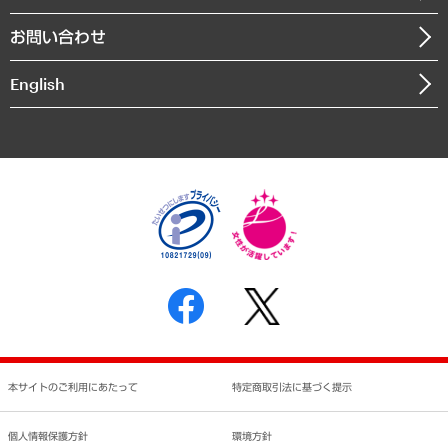
書籍
組織図・本部部室紹介
自然資源・農林水産業・食料システム
お問い合わせ
インドネシア現地法人
決算公告
English
業績ハイライト
アクセスマップ
個人情報保護方針
環境方針
サステナビリティ
特定商取引法に基づく表示
SNSアカウントコミュニティガイドライン
反社会的勢力に対する基本方針
個人情報の取り扱いについて
書面による個人情報の開示等の請求の手続きについて
本サイトのご利用にあたって
特定商取引法に基づく提示
個人情報保護方針
環境方針