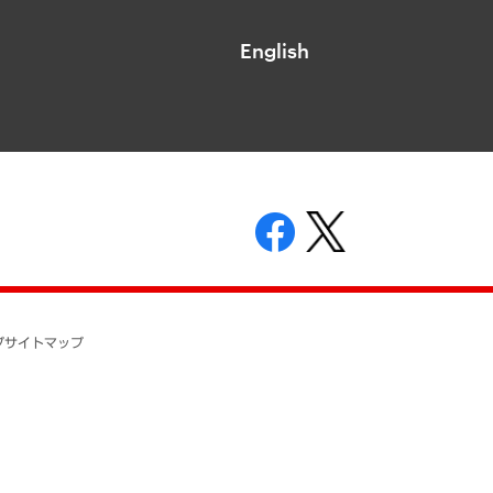
English
表示
ニティガイドライン
基本方針
プ
サイトマップ
ついて
開示等の請求の手続きについて