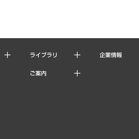
ライブラリ
企業情報
経済調査
私たちの想い
ご案内
レポート
社長メッセージ
セミナー・イベント情報
コラム
会社概要
MUFGビジネスセミナー
ヘルス）
調査・研究報告書
企業理念
受託案件情報
クローズアップ
役員一覧
その他お申し込み
経営用語集
沿革
調査協力のお願い
）
受託・受注実績（官公庁関連）
組織図・本部部室紹介
メディア掲載・出演
インドネシア現地法人