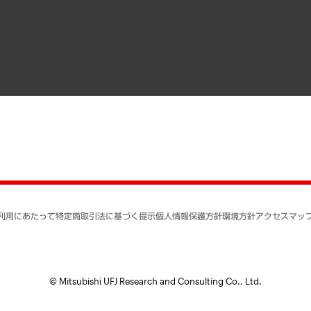
寄稿記事
決算公告
書籍
業績ハイライト
アクセスマップ
個人情報保護方針
環境方針
サステナビリティ
特定商取引法に基づく
SNSアカウントコミュ
反社会的勢力に対する
利用にあたって
特定商取引法に基づく提示
個人情報保護方針
環境方針
アクセスマッ
個人情報の取り扱いに
書面による個人情報の
© Mitsubishi UFJ Research and Consulting Co., Ltd.