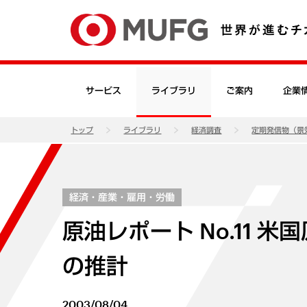
サービス
ライブラリ
ご案内
企業
トップ
ライブラリ
経済調査
定期発信物（景
経済・産業・雇用・労働
原油レポート No.11
の推計
2003/08/04