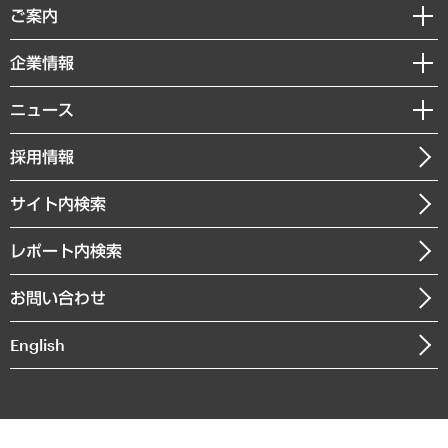
経済調査
ご案内
デジタルイノベーション
レポート
国際（グローバルビジネス・開発支援・国際戦略・グローバルヘルス）
セミナー・イベント情報
企業情報
コラム
サステナビリティ（環境・資源・エネルギー・ESG・人権）
MUFGビジネスセミナー
調査・研究報告書
私たちの想い
共生・ダイバーシティ
ニュース
受託案件情報
クローズアップ
社長メッセージ
GRC（ガバナンス・リスク・コンプライアンス）・防災（政策）
その他お申し込み
ニュースリリース
経営用語集
採用情報
会社概要
経済・産業・雇用・労働
調査協力のお願い
お知らせ
受託・受注実績（官公庁関連）
企業理念
医療・介護・福祉・教育・子ども
サイト内検索
メディア掲載・出演
役員一覧
自治体経営・官民協働
寄稿記事
沿革
レポート内検索
まちづくり・観光・交通・スポーツ・スマートシティ
書籍
組織図・本部部室紹介
自然資源・農林水産業・食料システム
お問い合わせ
インドネシア現地法人
決算公告
English
業績ハイライト
アクセスマップ
個人情報保護方針
環境方針