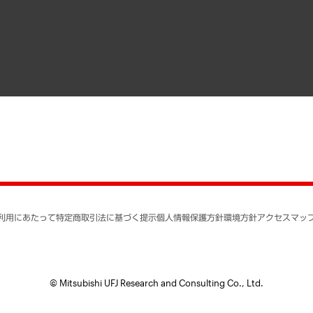
寄稿記事
決算公告
書籍
業績ハイライト
アクセスマップ
個人情報保護方針
環境方針
サステナビリティ
特定商取引法に基づく
SNSアカウントコミュ
反社会的勢力に対する
利用にあたって
特定商取引法に基づく提示
個人情報保護方針
環境方針
アクセスマッ
個人情報の取り扱いに
書面による個人情報の
© Mitsubishi UFJ Research and Consulting Co., Ltd.