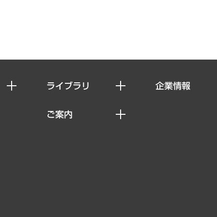
ライブラリ
企業情報
経済調査
私たちの想い
ご案内
レポート
社長メッセージ
セミナー・イベント情報
コラム
会社概要
MUFGビジネスセミナー
ヘルス）
調査・研究報告書
企業理念
受託案件情報
クローズアップ
役員一覧
その他お申し込み
経営用語集
沿革
調査協力のお願い
）
受託・受注実績（官公庁関連）
組織図・本部部室紹介
メディア掲載・出演
インドネシア現地法人