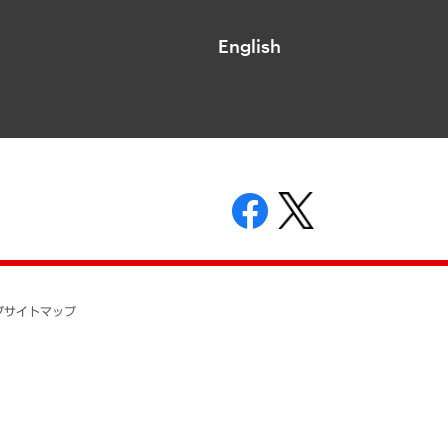
English
表示
ニティガイドライン
基本方針
プ
サイトマップ
ついて
開示等の請求の手続きについて