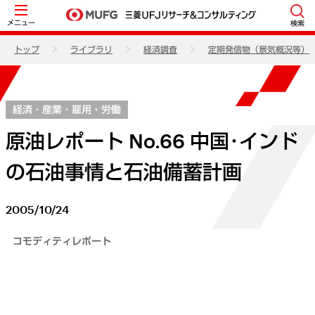
メニュー
検索
トップ
ライブラリ
経済調査
定期発信物（景気概況等）
経済・産業・雇用・労働
原油レポート No.66 中国･インド
の石油事情と石油備蓄計画
2005/10/24
コモディティレポート