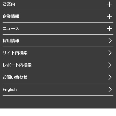
経済調査
ご案内
デジタルイノベーション
レポート
国際（グローバルビジネス・開発支援・国際戦略・グローバルヘルス）
セミナー・イベント情報
企業情報
コラム
サステナビリティ（環境・資源・エネルギー・ESG・人権）
MUFGビジネスセミナー
調査・研究報告書
私たちの想い
共生・ダイバーシティ
ニュース
受託案件情報
クローズアップ
社長メッセージ
GRC（ガバナンス・リスク・コンプライアンス）・防災（政策）
その他お申し込み
ニュースリリース
経営用語集
採用情報
会社概要
経済・産業・雇用・労働
調査協力のお願い
お知らせ
受託・受注実績（官公庁関連）
企業理念
医療・介護・福祉・教育・子ども
サイト内検索
メディア掲載・出演
役員一覧
自治体経営・官民協働
寄稿記事
沿革
レポート内検索
まちづくり・観光・交通・スポーツ・スマートシティ
書籍
組織図・本部部室紹介
自然資源・農林水産業・食料システム
お問い合わせ
インドネシア現地法人
決算公告
English
業績ハイライト
アクセスマップ
個人情報保護方針
環境方針