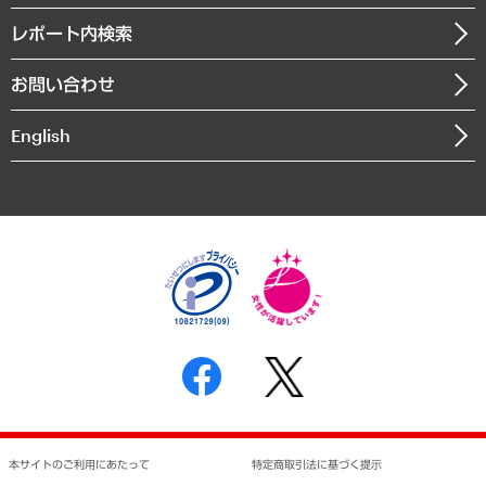
自治体経営・官民協働
寄稿記事
沿革
レポート内検索
まちづくり・観光・交通・スポーツ・スマートシティ
書籍
組織図・本部部室紹介
自然資源・農林水産業・食料システム
お問い合わせ
インドネシア現地法人
決算公告
English
業績ハイライト
アクセスマップ
個人情報保護方針
環境方針
サステナビリティ
特定商取引法に基づく表示
SNSアカウントコミュニティガイドライン
反社会的勢力に対する基本方針
個人情報の取り扱いについて
書面による個人情報の開示等の請求の手続きについて
本サイトのご利用にあたって
特定商取引法に基づく提示