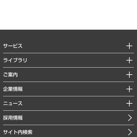
サービス
経営戦略
ライブラリ
組織・人事戦略
経済調査
ご案内
デジタルイノベーション
レポート
国際（グローバルビジネス・開発支援・国際戦略・グローバルヘルス）
セミナー・イベント情報
企業情報
コラム
サステナビリティ（環境・資源・エネルギー・ESG・人権）
MUFGビジネスセミナー
調査・研究報告書
私たちの想い
共生・ダイバーシティ
ニュース
受託案件情報
クローズアップ
社長メッセージ
GRC（ガバナンス・リスク・コンプライアンス）・防災（政策）
その他お申し込み
ニュースリリース
経営用語集
採用情報
会社概要
経済・産業・雇用・労働
調査協力のお願い
お知らせ
受託・受注実績（官公庁関連）
企業理念
医療・介護・福祉・教育・子ども
サイト内検索
メディア掲載・出演
役員一覧