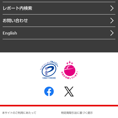
自治体経営・官民協働
寄稿記事
沿革
レポート内検索
まちづくり・観光・交通・スポーツ・スマートシティ
書籍
組織図・本部部室紹介
自然資源・農林水産業・食料システム
お問い合わせ
インドネシア現地法人
決算公告
English
業績ハイライト
アクセスマップ
個人情報保護方針
環境方針
サステナビリティ
特定商取引法に基づく表示
SNSアカウントコミュニティガイドライン
反社会的勢力に対する基本方針
個人情報の取り扱いについて
書面による個人情報の開示等の請求の手続きについて
本サイトのご利用にあたって
特定商取引法に基づく提示