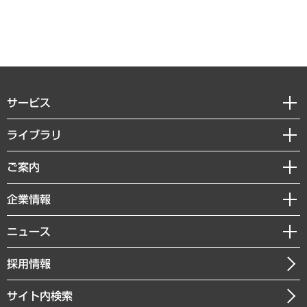
サービス
経営戦略
ライブラリ
組織・人事戦略
経済調査
ご案内
デジタルイノベーション
レポート
国際（グローバルビジネス・開発支援・国際戦略・グローバルヘルス）
セミナー・イベント情報
企業情報
コラム
サステナビリティ（環境・資源・エネルギー・ESG・人権）
MUFGビジネスセミナー
調査・研究報告書
私たちの想い
共生・ダイバーシティ
ニュース
受託案件情報
クローズアップ
社長メッセージ
GRC（ガバナンス・リスク・コンプライアンス）・防災（政策）
その他お申し込み
ニュースリリース
経営用語集
採用情報
会社概要
経済・産業・雇用・労働
調査協力のお願い
お知らせ
受託・受注実績（官公庁関連）
企業理念
医療・介護・福祉・教育・子ども
サイト内検索
メディア掲載・出演
役員一覧