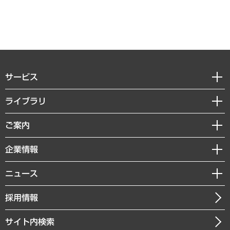
サービス
経営戦略
ライブラリ
組織・人事戦略
経済調査
ご案内
デジタルイノベーション
レポート
国際（グローバルビジネス・開発支援・国際戦略・グローバルヘルス）
セミナー・イベント情報
企業情報
コラム
サステナビリティ（環境・資源・エネルギー・ESG・人権）
MUFGビジネスセミナー
調査・研究報告書
私たちの想い
共生・ダイバーシティ
ニュース
受託案件情報
クローズアップ
社長メッセージ
GRC（ガバナンス・リスク・コンプライアンス）・防災（政策）
その他お申し込み
ニュースリリース
経営用語集
採用情報
会社概要
経済・産業・雇用・労働
調査協力のお願い
お知らせ
受託・受注実績（官公庁関連）
企業理念
医療・介護・福祉・教育・子ども
サイト内検索
メディア掲載・出演
役員一覧