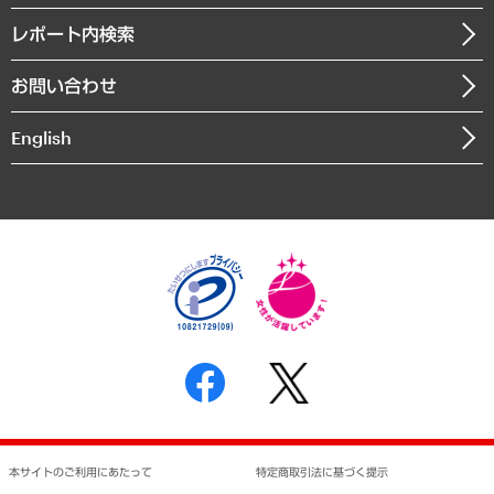
自治体経営・官民協働
寄稿記事
沿革
レポート内検索
まちづくり・観光・交通・スポーツ・スマートシティ
書籍
組織図・本部部室紹介
自然資源・農林水産業・食料システム
お問い合わせ
インドネシア現地法人
決算公告
English
業績ハイライト
アクセスマップ
個人情報保護方針
環境方針
サステナビリティ
特定商取引法に基づく表示
SNSアカウントコミュニティガイドライン
反社会的勢力に対する基本方針
個人情報の取り扱いについて
書面による個人情報の開示等の請求の手続きについて
本サイトのご利用にあたって
特定商取引法に基づく提示