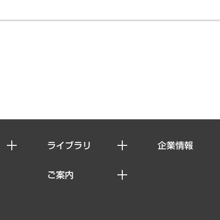
ライブラリ
企業情報
経済調査
私たちの想い
ご案内
レポート
社長メッセージ
セミナー・イベント情報
コラム
会社概要
MUFGビジネスセミナー
ヘルス）
調査・研究報告書
企業理念