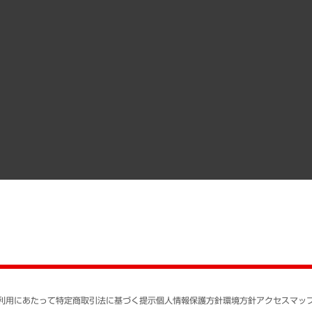
受託案件情報
クローズアップ
役員一覧
その他お申し込み
経営用語集
沿革
調査協力のお願い
）
受託・受注実績（官公庁関連）
組織図・本部部室紹介
メディア掲載・出演
インドネシア現地法人
寄稿記事
決算公告
書籍
業績ハイライト
アクセスマップ
個人情報保護方針
環境方針
サステナビリティ
特定商取引法に基づく
SNSアカウントコミュ
反社会的勢力に対する
利用にあたって
特定商取引法に基づく提示
個人情報保護方針
環境方針
アクセスマッ
個人情報の取り扱いに