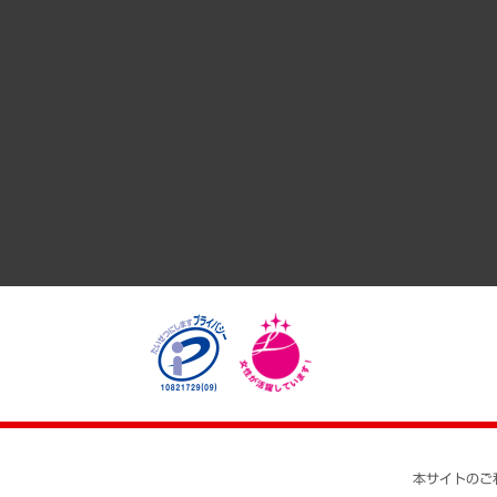
サステナビリティ（環境・資源・エネルギー・ESG・人権）
共生・ダイバーシティ
GRC（ガバナンス・リスク・コンプライアンス）・防災（政策
経済・産業・雇用・労働
医療・介護・福祉・教育・子ども
自治体経営・官民協働
まちづくり・観光・交通・スポーツ・スマートシティ
自然資源・農林水産業・食料システム
本サイトのご