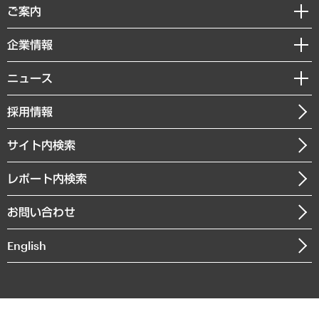
経済調査
ご案内
デジタルイノベーション
レポート
国際（グローバルビジネス・開発支援・国際戦略・グローバルヘルス）
セミナー・イベント情報
企業情報
コラム
サステナビリティ（環境・資源・エネルギー・ESG・人権）
MUFGビジネスセミナー
調査・研究報告書
私たちの想い
共生・ダイバーシティ
ニュース
受託案件情報
クローズアップ
社長メッセージ
GRC（ガバナンス・リスク・コンプライアンス）・防災（政策）
その他お申し込み
ニュースリリース
経営用語集
採用情報
会社概要
経済・産業・雇用・労働
調査協力のお願い
お知らせ
受託・受注実績（官公庁関連）
企業理念
医療・介護・福祉・教育・子ども
サイト内検索
メディア掲載・出演
役員一覧
自治体経営・官民協働
寄稿記事
沿革
レポート内検索
まちづくり・観光・交通・スポーツ・スマートシティ
書籍
組織図・本部部室紹介
自然資源・農林水産業・食料システム
お問い合わせ
インドネシア現地法人
決算公告
English
業績ハイライト
アクセスマップ
個人情報保護方針
環境方針