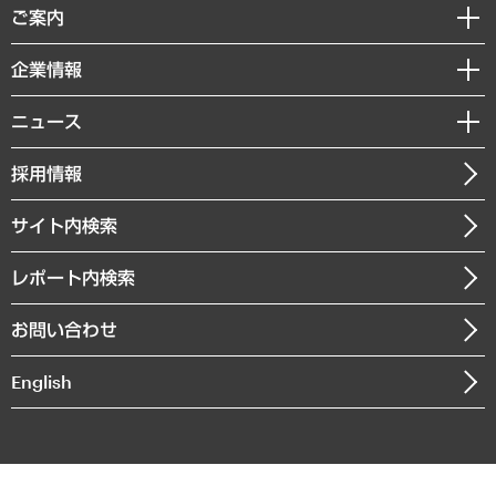
経済調査
ご案内
デジタルイノベーション
レポート
国際（グローバルビジネス・開発支援・国際戦略・グローバルヘルス）
セミナー・イベント情報
企業情報
コラム
サステナビリティ（環境・資源・エネルギー・ESG・人権）
MUFGビジネスセミナー
調査・研究報告書
私たちの想い
共生・ダイバーシティ
ニュース
受託案件情報
クローズアップ
社長メッセージ
GRC（ガバナンス・リスク・コンプライアンス）・防災（政策）
その他お申し込み
ニュースリリース
経営用語集
採用情報
会社概要
経済・産業・雇用・労働
調査協力のお願い
お知らせ
受託・受注実績（官公庁関連）
企業理念
医療・介護・福祉・教育・子ども
サイト内検索
メディア掲載・出演
役員一覧
自治体経営・官民協働
寄稿記事
沿革
レポート内検索
まちづくり・観光・交通・スポーツ・スマートシティ
書籍
組織図・本部部室紹介
自然資源・農林水産業・食料システム
お問い合わせ
インドネシア現地法人
決算公告
English
業績ハイライト
アクセスマップ
個人情報保護方針
環境方針