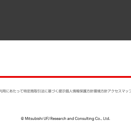
寄稿記事
決算公告
書籍
業績ハイライト
アクセスマップ
個人情報保護方針
環境方針
サステナビリティ
特定商取引法に基づく
SNSアカウントコミュ
反社会的勢力に対する
利用にあたって
特定商取引法に基づく提示
個人情報保護方針
環境方針
アクセスマッ
個人情報の取り扱いに
書面による個人情報の
© Mitsubishi UFJ Research and Consulting Co., Ltd.