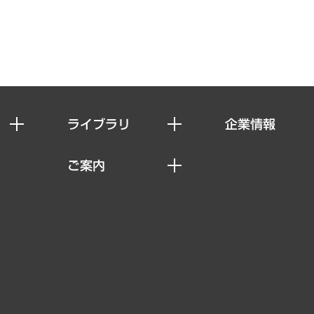
ライブラリ
企業情報
経済調査
私たちの想い
ご案内
レポート
社長メッセージ
セミナー・イベント情報
コラム
会社概要
MUFGビジネスセミナー
ヘルス）
調査・研究報告書
企業理念
受託案件情報
クローズアップ
役員一覧
その他お申し込み
経営用語集
沿革
調査協力のお願い
）
受託・受注実績（官公庁関連）
組織図・本部部室紹介
メディア掲載・出演
インドネシア現地法人