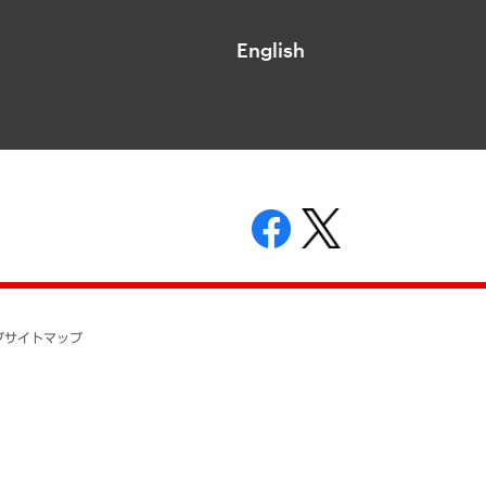
English
表示
ニティガイドライン
基本方針
プ
サイトマップ
ついて
開示等の請求の手続きについて