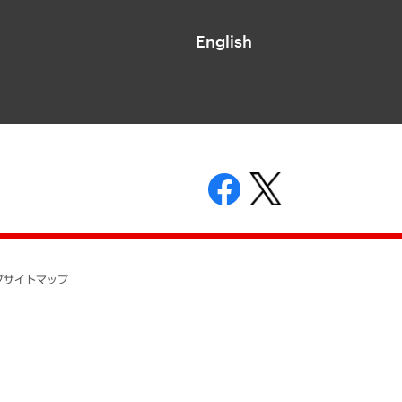
English
表示
ニティガイドライン
基本方針
プ
サイトマップ
ついて
開示等の請求の手続きについて