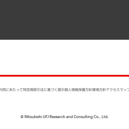
寄稿記事
決算公告
書籍
業績ハイライト
アクセスマップ
個人情報保護方針
環境方針
サステナビリティ
特定商取引法に基づく
SNSアカウントコミュ
反社会的勢力に対する
利用にあたって
特定商取引法に基づく提示
個人情報保護方針
環境方針
アクセスマッ
個人情報の取り扱いに
書面による個人情報の
© Mitsubishi UFJ Research and Consulting Co., Ltd.