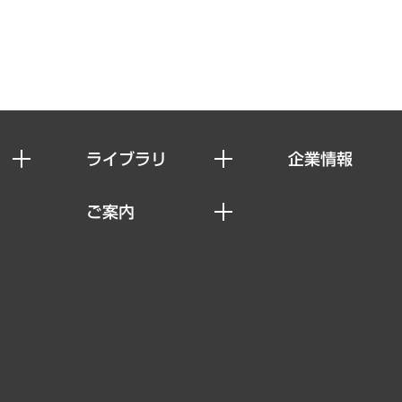
ライブラリ
企業情報
経済調査
私たちの想い
ご案内
レポート
社長メッセージ
セミナー・イベント情報
コラム
会社概要
MUFGビジネスセミナー
ヘルス）
調査・研究報告書
企業理念
受託案件情報
クローズアップ
役員一覧
その他お申し込み
経営用語集
沿革
調査協力のお願い
）
受託・受注実績（官公庁関連）
組織図・本部部室紹介
メディア掲載・出演
インドネシア現地法人