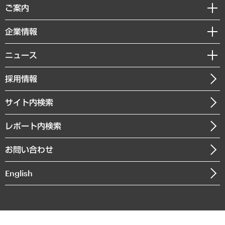
経済調査
ご案内
デジタルイノベーション
レポート
国際（グローバルビジネス・開発支援・国際戦略・グローバルヘルス）
セミナー・イベント情報
企業情報
コラム
サステナビリティ（環境・資源・エネルギー・ESG・人権）
MUFGビジネスセミナー
調査・研究報告書
私たちの想い
共生・ダイバーシティ
ニュース
受託案件情報
クローズアップ
社長メッセージ
GRC（ガバナンス・リスク・コンプライアンス）・防災（政策）
その他お申し込み
ニュースリリース
経営用語集
採用情報
会社概要
経済・産業・雇用・労働
調査協力のお願い
お知らせ
受託・受注実績（官公庁関連）
企業理念
医療・介護・福祉・教育・子ども
サイト内検索
メディア掲載・出演
役員一覧
自治体経営・官民協働
寄稿記事
沿革
レポート内検索
まちづくり・観光・交通・スポーツ・スマートシティ
書籍
組織図・本部部室紹介
自然資源・農林水産業・食料システム
お問い合わせ
インドネシア現地法人
決算公告
English
業績ハイライト
アクセスマップ
個人情報保護方針
環境方針