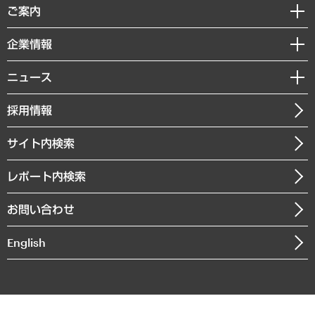
経済調査
ご案内
デジタルイノベーション
レポート
国際（グローバルビジネス・開発支援・国際戦略・グローバルヘルス）
セミナー・イベント情報
企業情報
コラム
サステナビリティ（環境・資源・エネルギー・ESG・人権）
MUFGビジネスセミナー
調査・研究報告書
私たちの想い
共生・ダイバーシティ
ニュース
受託案件情報
クローズアップ
社長メッセージ
GRC（ガバナンス・リスク・コンプライアンス）・防災（政策）
その他お申し込み
ニュースリリース
経営用語集
採用情報
会社概要
経済・産業・雇用・労働
調査協力のお願い
お知らせ
受託・受注実績（官公庁関連）
企業理念
医療・介護・福祉・教育・子ども
サイト内検索
メディア掲載・出演
役員一覧
自治体経営・官民協働
寄稿記事
沿革
レポート内検索
まちづくり・観光・交通・スポーツ・スマートシティ
書籍
組織図・本部部室紹介
自然資源・農林水産業・食料システム
お問い合わせ
インドネシア現地法人
決算公告
English
業績ハイライト
アクセスマップ
個人情報保護方針
環境方針