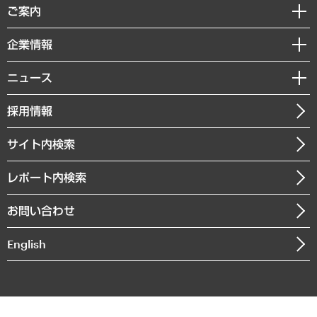
経済調査
ご案内
デジタルイノベーション
レポート
国際（グローバルビジネス・開発支援・国際戦略・グローバルヘルス）
セミナー・イベント情報
企業情報
コラム
サステナビリティ（環境・資源・エネルギー・ESG・人権）
MUFGビジネスセミナー
調査・研究報告書
私たちの想い
共生・ダイバーシティ
ニュース
受託案件情報
クローズアップ
社長メッセージ
GRC（ガバナンス・リスク・コンプライアンス）・防災（政策）
その他お申し込み
ニュースリリース
経営用語集
採用情報
会社概要
経済・産業・雇用・労働
調査協力のお願い
お知らせ
受託・受注実績（官公庁関連）
企業理念
医療・介護・福祉・教育・子ども
サイト内検索
メディア掲載・出演
役員一覧
自治体経営・官民協働
寄稿記事
沿革
レポート内検索
まちづくり・観光・交通・スポーツ・スマートシティ
書籍
組織図・本部部室紹介
自然資源・農林水産業・食料システム
お問い合わせ
インドネシア現地法人
決算公告
English
業績ハイライト
アクセスマップ
個人情報保護方針
環境方針