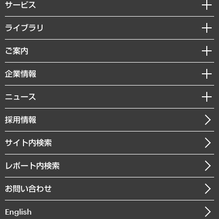
サービス
経営戦略
ライブラリ
組織・人事戦略
経済調査
ご案内
デジタルイノベーション
レポート
国際（グローバルビジネス・開発支援・国際戦略・グローバルヘルス）
セミナー・イベント情報
企業情報
コラム
サステナビリティ（環境・資源・エネルギー・ESG・人権）
MUFGビジネスセミナー
調査・研究報告書
私たちの想い
共生・ダイバーシティ
ニュース
受託案件情報
クローズアップ
社長メッセージ
GRC（ガバナンス・リスク・コンプライアンス）・防災（政策）
その他お申し込み
ニュースリリース
経営用語集
採用情報
会社概要
経済・産業・雇用・労働
調査協力のお願い
お知らせ
受託・受注実績（官公庁関連）
企業理念
医療・介護・福祉・教育・子ども
サイト内検索
メディア掲載・出演
役員一覧
自治体経営・官民協働
寄稿記事
沿革
レポート内検索
まちづくり・観光・交通・スポーツ・スマートシティ
書籍
組織図・本部部室紹介
自然資源・農林水産業・食料システム
お問い合わせ
インドネシア現地法人
決算公告
English