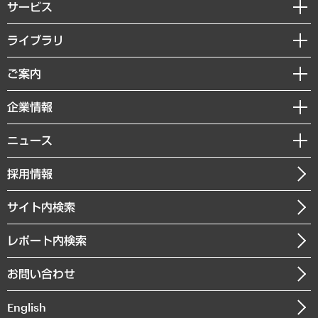
サービス
経営戦略
ライブラリ
組織・人事戦略
経済調査
ご案内
デジタルイノベーション
レポート
国際（グローバルビジネス・開発支援・国際戦略・グローバルヘルス）
セミナー・イベント情報
企業情報
コラム
サステナビリティ（環境・資源・エネルギー・ESG・人権）
MUFGビジネスセミナー
調査・研究報告書
私たちの想い
共生・ダイバーシティ
ニュース
受託案件情報
クローズアップ
社長メッセージ
GRC（ガバナンス・リスク・コンプライアンス）・防災（政策）
その他お申し込み
ニュースリリース
経営用語集
採用情報
会社概要
経済・産業・雇用・労働
調査協力のお願い
お知らせ
受託・受注実績（官公庁関連）
企業理念
医療・介護・福祉・教育・子ども
サイト内検索
メディア掲載・出演
役員一覧
自治体経営・官民協働
寄稿記事
沿革
レポート内検索
まちづくり・観光・交通・スポーツ・スマートシティ
書籍
組織図・本部部室紹介
自然資源・農林水産業・食料システム
お問い合わせ
インドネシア現地法人
決算公告
English