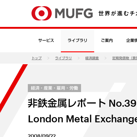
サービス
ライブラリ
ご案内
企業
トップ
ライブラリ
経済調査
定期発信物（景
経済・産業・雇用・労働
非鉄金属レポート No.
London Metal Exc
2008/09/22