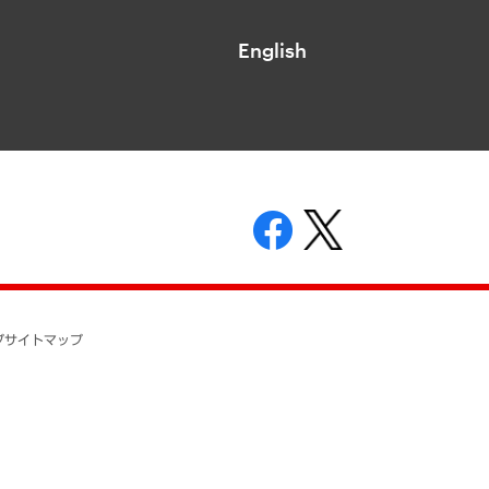
English
表示
ニティガイドライン
基本方針
プ
サイトマップ
ついて
開示等の請求の手続きについて