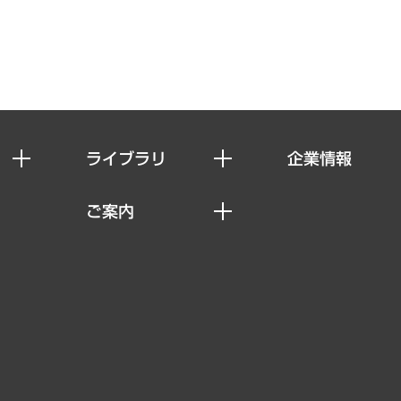
ライブラリ
企業情報
経済調査
私たちの想い
ご案内
レポート
社長メッセージ
セミナー・イベント情報
コラム
会社概要
MUFGビジネスセミナー
ヘルス）
調査・研究報告書
企業理念
受託案件情報
クローズアップ
役員一覧
その他お申し込み
経営用語集
沿革
調査協力のお願い
）
受託・受注実績（官公庁関連）
組織図・本部部室紹介
メディア掲載・出演
インドネシア現地法人