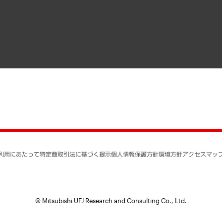
寄稿記事
決算公告
書籍
業績ハイライト
アクセスマップ
個人情報保護方針
環境方針
サステナビリティ
特定商取引法に基づく
SNSアカウントコミュ
反社会的勢力に対する
利用にあたって
特定商取引法に基づく提示
個人情報保護方針
環境方針
アクセスマッ
個人情報の取り扱いに
書面による個人情報の
© Mitsubishi UFJ Research and Consulting Co., Ltd.