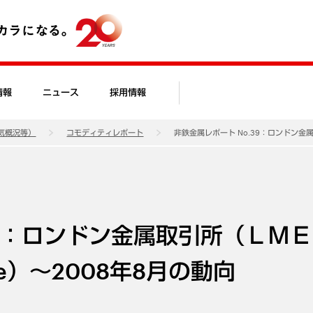
情報
ニュース
採用情報
気概況等）
コモディティレポート
非鉄金属レポート No.39：ロンドン金属取引
39：ロンドン金属取引所（ＬＭ
hange）～2008年8月の動向