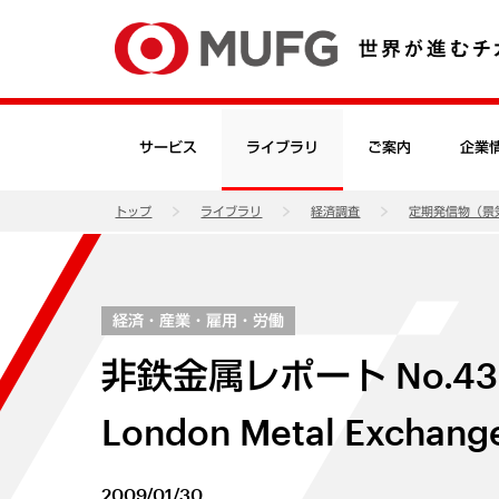
サービス
ライブラリ
ご案内
企業
トップ
ライブラリ
経済調査
定期発信物（景
経済・産業・雇用・労働
非鉄金属レポート No.
London Metal Exch
2009/01/30