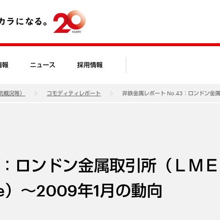
情報
ニュース
採用情報
気概況等）
コモディティレポート
非鉄金属レポート No.43：ロンドン金属取引
43：ロンドン金属取引所（ＬＭ
ange）～2009年1月の動向