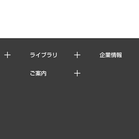
ライブラリ
企業情報
経済調査
私たちの想い
ご案内
レポート
社長メッセージ
セミナー・イベント情報
コラム
会社概要
MUFGビジネスセミナー
ヘルス）
調査・研究報告書
企業理念
受託案件情報
クローズアップ
役員一覧
その他お申し込み
経営用語集
沿革
調査協力のお願い
）
受託・受注実績（官公庁関連）
組織図・本部部室紹介
メディア掲載・出演
インドネシア現地法人