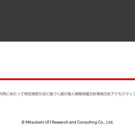
寄稿記事
決算公告
書籍
業績ハイライト
アクセスマップ
個人情報保護方針
環境方針
サステナビリティ
特定商取引法に基づく
SNSアカウントコミュ
反社会的勢力に対する
利用にあたって
特定商取引法に基づく提示
個人情報保護方針
環境方針
アクセスマッ
個人情報の取り扱いに
書面による個人情報の
© Mitsubishi UFJ Research and Consulting Co., Ltd.