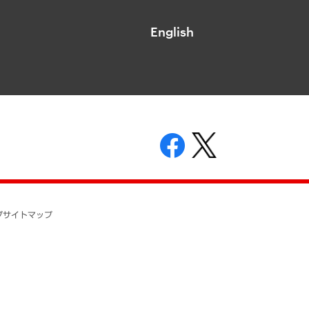
English
表示
ニティガイドライン
基本方針
プ
サイトマップ
ついて
開示等の請求の手続きについて