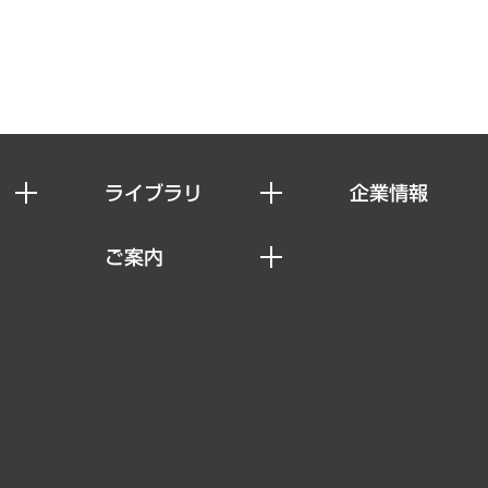
ライブラリ
企業情報
経済調査
私たちの想い
ご案内
レポート
社長メッセージ
セミナー・イベント情報
コラム
会社概要
MUFGビジネスセミナー
ヘルス）
調査・研究報告書
企業理念
受託案件情報
クローズアップ
役員一覧
その他お申し込み
経営用語集
沿革
調査協力のお願い
）
受託・受注実績（官公庁関連）
組織図・本部部室紹介
メディア掲載・出演
インドネシア現地法人