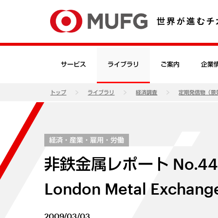
サービス
ライブラリ
ご案内
企業
トップ
ライブラリ
経済調査
定期発信物（景
経済・産業・雇用・労働
非鉄金属レポート No.
London Metal Exc
2009/03/03