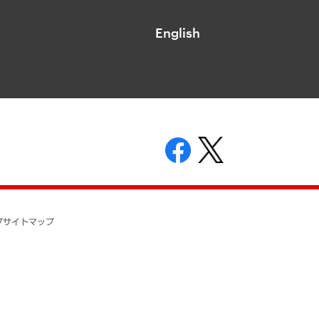
English
表示
ニティガイドライン
基本方針
プ
サイトマップ
ついて
開示等の請求の手続きについて