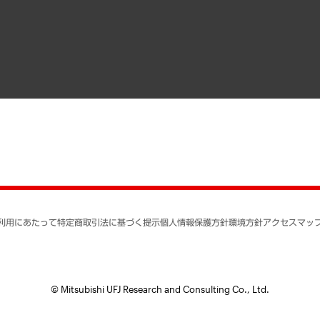
寄稿記事
決算公告
書籍
業績ハイライト
アクセスマップ
個人情報保護方針
環境方針
サステナビリティ
特定商取引法に基づく
SNSアカウントコミュ
反社会的勢力に対する
利用にあたって
特定商取引法に基づく提示
個人情報保護方針
環境方針
アクセスマッ
個人情報の取り扱いに
書面による個人情報の
© Mitsubishi UFJ Research and Consulting Co., Ltd.