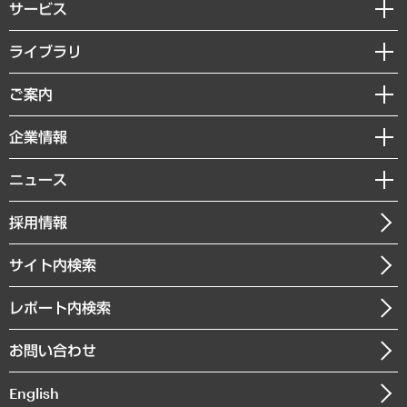
サービス
経営戦略
ライブラリ
組織・人事戦略
経済調査
ご案内
デジタルイノベーション
レポート
国際（グローバルビジネス・開発支援・国際戦略・グローバルヘルス）
セミナー・イベント情報
企業情報
コラム
サステナビリティ（環境・資源・エネルギー・ESG・人権）
MUFGビジネスセミナー
調査・研究報告書
私たちの想い
共生・ダイバーシティ
ニュース
受託案件情報
クローズアップ
社長メッセージ
GRC（ガバナンス・リスク・コンプライアンス）・防災（政策）
その他お申し込み
ニュースリリース
経営用語集
採用情報
会社概要
経済・産業・雇用・労働
調査協力のお願い
お知らせ
受託・受注実績（官公庁関連）
企業理念
医療・介護・福祉・教育・子ども
サイト内検索
メディア掲載・出演
役員一覧
自治体経営・官民協働
寄稿記事
沿革
レポート内検索
まちづくり・観光・交通・スポーツ・スマートシティ
書籍
組織図・本部部室紹介
自然資源・農林水産業・食料システム
お問い合わせ
インドネシア現地法人
決算公告
English