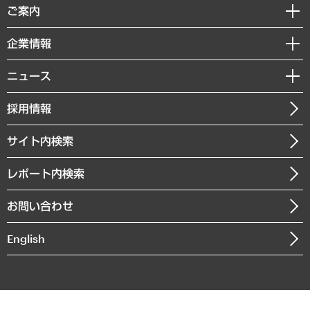
経済調査
ご案内
デジタルイノベーション
レポート
国際（グローバルビジネス・開発支援・国際戦略・グローバルヘルス）
セミナー・イベント情報
企業情報
コラム
サステナビリティ（環境・資源・エネルギー・ESG・人権）
MUFGビジネスセミナー
調査・研究報告書
私たちの想い
共生・ダイバーシティ
ニュース
受託案件情報
クローズアップ
社長メッセージ
GRC（ガバナンス・リスク・コンプライアンス）・防災（政策）
その他お申し込み
ニュースリリース
経営用語集
採用情報
会社概要
経済・産業・雇用・労働
調査協力のお願い
お知らせ
受託・受注実績（官公庁関連）
企業理念
医療・介護・福祉・教育・子ども
サイト内検索
メディア掲載・出演
役員一覧
自治体経営・官民協働
寄稿記事
沿革
レポート内検索
まちづくり・観光・交通・スポーツ・スマートシティ
書籍
組織図・本部部室紹介
自然資源・農林水産業・食料システム
お問い合わせ
インドネシア現地法人
決算公告
English
業績ハイライト
アクセスマップ
個人情報保護方針
環境方針