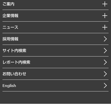
経済調査
ご案内
デジタルイノベーション
レポート
国際（グローバルビジネス・開発支援・国際戦略・グローバルヘルス）
セミナー・イベント情報
企業情報
コラム
サステナビリティ（環境・資源・エネルギー・ESG・人権）
MUFGビジネスセミナー
調査・研究報告書
私たちの想い
共生・ダイバーシティ
ニュース
受託案件情報
クローズアップ
社長メッセージ
GRC（ガバナンス・リスク・コンプライアンス）・防災（政策）
その他お申し込み
ニュースリリース
経営用語集
採用情報
会社概要
経済・産業・雇用・労働
調査協力のお願い
お知らせ
受託・受注実績（官公庁関連）
企業理念
医療・介護・福祉・教育・子ども
サイト内検索
メディア掲載・出演
役員一覧
自治体経営・官民協働
寄稿記事
沿革
レポート内検索
まちづくり・観光・交通・スポーツ・スマートシティ
書籍
組織図・本部部室紹介
自然資源・農林水産業・食料システム
お問い合わせ
インドネシア現地法人
決算公告
English
業績ハイライト
アクセスマップ
個人情報保護方針
環境方針