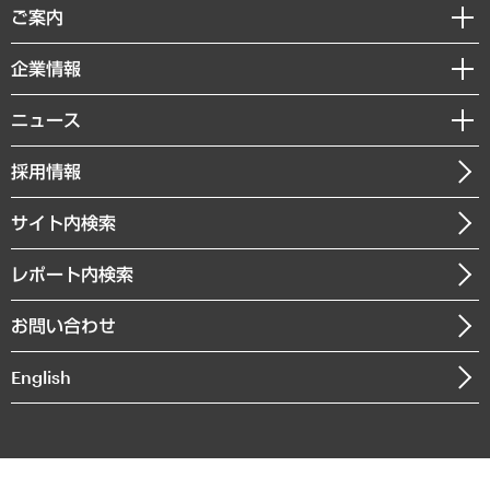
経済調査
ご案内
デジタルイノベーション
レポート
国際（グローバルビジネス・開発支援・国際戦略・グローバルヘルス）
セミナー・イベント情報
企業情報
コラム
サステナビリティ（環境・資源・エネルギー・ESG・人権）
MUFGビジネスセミナー
調査・研究報告書
私たちの想い
共生・ダイバーシティ
ニュース
受託案件情報
クローズアップ
社長メッセージ
GRC（ガバナンス・リスク・コンプライアンス）・防災（政策）
その他お申し込み
ニュースリリース
経営用語集
採用情報
会社概要
経済・産業・雇用・労働
調査協力のお願い
お知らせ
受託・受注実績（官公庁関連）
企業理念
医療・介護・福祉・教育・子ども
サイト内検索
メディア掲載・出演
役員一覧
自治体経営・官民協働
寄稿記事
沿革
レポート内検索
まちづくり・観光・交通・スポーツ・スマートシティ
書籍
組織図・本部部室紹介
自然資源・農林水産業・食料システム
お問い合わせ
インドネシア現地法人
決算公告
English
業績ハイライト
アクセスマップ
個人情報保護方針
環境方針