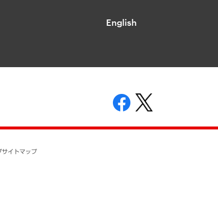
English
表示
ニティガイドライン
基本方針
プ
サイトマップ
ついて
開示等の請求の手続きについて