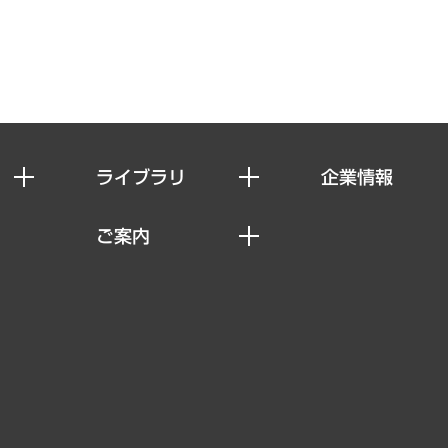
ライブラリ
企業情報
経済調査
私たちの想い
ご案内
レポート
社長メッセージ
セミナー・イベント情報
コラム
会社概要
MUFGビジネスセミナー
ヘルス）
調査・研究報告書
企業理念
受託案件情報
クローズアップ
役員一覧
その他お申し込み
経営用語集
沿革
調査協力のお願い
）
受託・受注実績（官公庁関連）
組織図・本部部室紹介
メディア掲載・出演
インドネシア現地法人