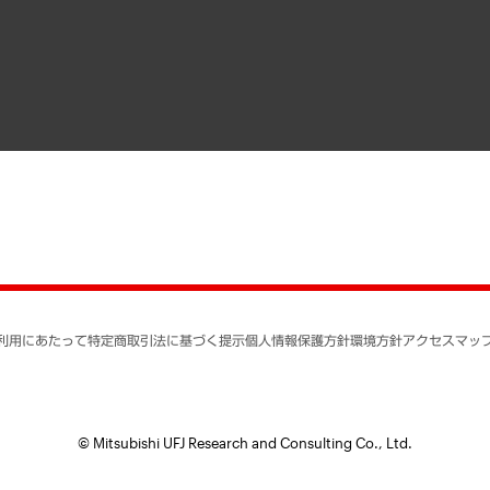
寄稿記事
決算公告
書籍
業績ハイライト
アクセスマップ
個人情報保護方針
環境方針
サステナビリティ
特定商取引法に基づく
SNSアカウントコミュ
反社会的勢力に対する
利用にあたって
特定商取引法に基づく提示
個人情報保護方針
環境方針
アクセスマッ
個人情報の取り扱いに
書面による個人情報の
© Mitsubishi UFJ Research and Consulting Co., Ltd.