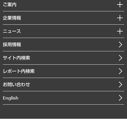
経済調査
ご案内
デジタルイノベーション
レポート
国際（グローバルビジネス・開発支援・国際戦略・グローバルヘルス）
セミナー・イベント情報
企業情報
コラム
サステナビリティ（環境・資源・エネルギー・ESG・人権）
MUFGビジネスセミナー
調査・研究報告書
私たちの想い
共生・ダイバーシティ
ニュース
受託案件情報
クローズアップ
社長メッセージ
GRC（ガバナンス・リスク・コンプライアンス）・防災（政策）
その他お申し込み
ニュースリリース
経営用語集
採用情報
会社概要
経済・産業・雇用・労働
調査協力のお願い
お知らせ
受託・受注実績（官公庁関連）
企業理念
医療・介護・福祉・教育・子ども
サイト内検索
メディア掲載・出演
役員一覧
自治体経営・官民協働
寄稿記事
沿革
レポート内検索
まちづくり・観光・交通・スポーツ・スマートシティ
書籍
組織図・本部部室紹介
自然資源・農林水産業・食料システム
お問い合わせ
インドネシア現地法人
決算公告
English
業績ハイライト
アクセスマップ
個人情報保護方針
環境方針