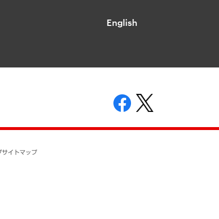
English
表示
ニティガイドライン
基本方針
プ
サイトマップ
ついて
開示等の請求の手続きについて