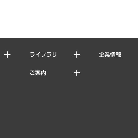
ライブラリ
企業情報
経済調査
私たちの想い
ご案内
レポート
社長メッセージ
セミナー・イベント情報
コラム
会社概要
MUFGビジネスセミナー
ヘルス）
調査・研究報告書
企業理念
受託案件情報
クローズアップ
役員一覧
その他お申し込み
経営用語集
沿革
調査協力のお願い
）
受託・受注実績（官公庁関連）
組織図・本部部室紹介
メディア掲載・出演
インドネシア現地法人