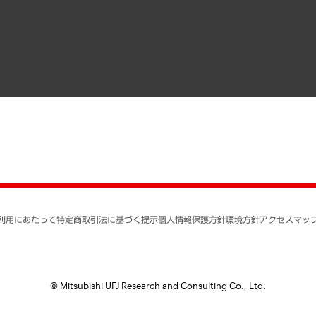
寄稿記事
決算公告
書籍
業績ハイライト
アクセスマップ
個人情報保護方針
環境方針
サステナビリティ
特定商取引法に基づく
SNSアカウントコミュ
反社会的勢力に対する
利用にあたって
特定商取引法に基づく提示
個人情報保護方針
環境方針
アクセスマッ
個人情報の取り扱いに
書面による個人情報の
© Mitsubishi UFJ Research and Consulting Co., Ltd.