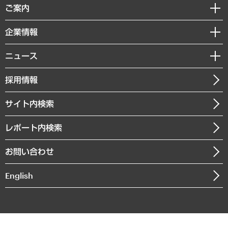
経済調査
ご案内
デジタルイノベーション
レポート
国際（グローバルビジネス・開発支援・国際戦略・グローバルヘルス）
セミナー・イベント情報
企業情報
コラム
サステナビリティ（環境・資源・エネルギー・ESG・人権）
MUFGビジネスセミナー
調査・研究報告書
私たちの想い
共生・ダイバーシティ
ニュース
受託案件情報
クローズアップ
社長メッセージ
GRC（ガバナンス・リスク・コンプライアンス）・防災（政策）
その他お申し込み
ニュースリリース
経営用語集
採用情報
会社概要
経済・産業・雇用・労働
調査協力のお願い
お知らせ
受託・受注実績（官公庁関連）
企業理念
医療・介護・福祉・教育・子ども
サイト内検索
メディア掲載・出演
役員一覧
自治体経営・官民協働
寄稿記事
沿革
レポート内検索
まちづくり・観光・交通・スポーツ・スマートシティ
書籍
組織図・本部部室紹介
自然資源・農林水産業・食料システム
お問い合わせ
インドネシア現地法人
決算公告
English
業績ハイライト
アクセスマップ
個人情報保護方針
環境方針