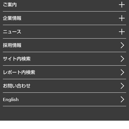
経済調査
ご案内
デジタルイノベーション
レポート
国際（グローバルビジネス・開発支援・国際戦略・グローバルヘルス）
セミナー・イベント情報
企業情報
コラム
サステナビリティ（環境・資源・エネルギー・ESG・人権）
MUFGビジネスセミナー
調査・研究報告書
私たちの想い
共生・ダイバーシティ
ニュース
受託案件情報
クローズアップ
社長メッセージ
GRC（ガバナンス・リスク・コンプライアンス）・防災（政策）
その他お申し込み
ニュースリリース
経営用語集
採用情報
会社概要
経済・産業・雇用・労働
調査協力のお願い
お知らせ
受託・受注実績（官公庁関連）
企業理念
医療・介護・福祉・教育・子ども
サイト内検索
メディア掲載・出演
役員一覧
自治体経営・官民協働
寄稿記事
沿革
レポート内検索
まちづくり・観光・交通・スポーツ・スマートシティ
書籍
組織図・本部部室紹介
自然資源・農林水産業・食料システム
お問い合わせ
インドネシア現地法人
決算公告
English
業績ハイライト
アクセスマップ
個人情報保護方針
環境方針