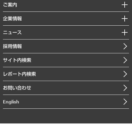
経済調査
ご案内
デジタルイノベーション
レポート
国際（グローバルビジネス・開発支援・国際戦略・グローバルヘルス）
セミナー・イベント情報
企業情報
コラム
サステナビリティ（環境・資源・エネルギー・ESG・人権）
MUFGビジネスセミナー
調査・研究報告書
私たちの想い
共生・ダイバーシティ
ニュース
受託案件情報
クローズアップ
社長メッセージ
GRC（ガバナンス・リスク・コンプライアンス）・防災（政策）
その他お申し込み
ニュースリリース
経営用語集
採用情報
会社概要
経済・産業・雇用・労働
調査協力のお願い
お知らせ
受託・受注実績（官公庁関連）
企業理念
医療・介護・福祉・教育・子ども
サイト内検索
メディア掲載・出演
役員一覧
自治体経営・官民協働
寄稿記事
沿革
レポート内検索
まちづくり・観光・交通・スポーツ・スマートシティ
書籍
組織図・本部部室紹介
自然資源・農林水産業・食料システム
お問い合わせ
インドネシア現地法人
決算公告
English
業績ハイライト
アクセスマップ
個人情報保護方針
環境方針