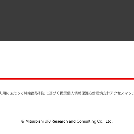
寄稿記事
決算公告
書籍
業績ハイライト
アクセスマップ
個人情報保護方針
環境方針
サステナビリティ
特定商取引法に基づく
SNSアカウントコミュ
反社会的勢力に対する
利用にあたって
特定商取引法に基づく提示
個人情報保護方針
環境方針
アクセスマッ
個人情報の取り扱いに
書面による個人情報の
© Mitsubishi UFJ Research and Consulting Co., Ltd.