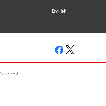
English
表示
ニティガイドライン
基本方針
プ
サイトマップ
ついて
開示等の請求の手続きについて