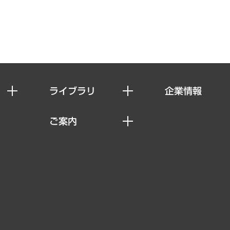
ライブラリ
企業情報
経済調査
私たちの想い
ご案内
レポート
社長メッセージ
セミナー・イベント情報
コラム
会社概要
MUFGビジネスセミナー
ヘルス）
調査・研究報告書
企業理念
受託案件情報
クローズアップ
役員一覧
その他お申し込み
経営用語集
沿革
調査協力のお願い
）
受託・受注実績（官公庁関連）
組織図・本部部室紹介
メディア掲載・出演
インドネシア現地法人