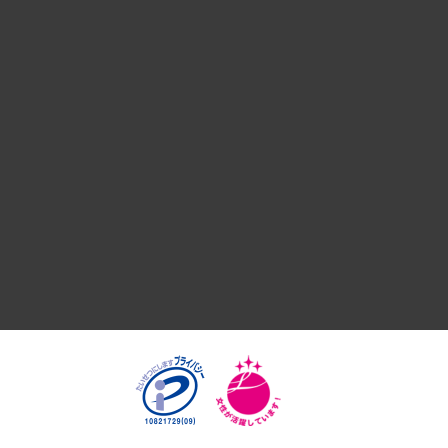
デジタルイノベーション
国際（グローバルビジネス・開発支援・国際戦略・グローバル
サステナビリティ（環境・資源・エネルギー・ESG・人権）
共生・ダイバーシティ
GRC（ガバナンス・リスク・コンプライアンス）・防災（政策
経済・産業・雇用・労働
医療・介護・福祉・教育・子ども
自治体経営・官民協働
まちづくり・観光・交通・スポーツ・スマートシティ
自然資源・農林水産業・食料システム