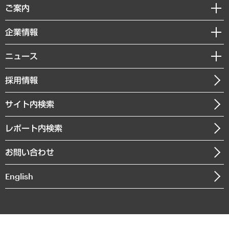
経済調査
ご案内
デジタルイノベーション
レポート
国際（グローバルビジネス・開発支援・国際戦略・グローバルヘルス）
セミナー・イベント情報
企業情報
コラム
サステナビリティ（環境・資源・エネルギー・ESG・人権）
MUFGビジネスセミナー
調査・研究報告書
私たちの想い
共生・ダイバーシティ
ニュース
受託案件情報
クローズアップ
社長メッセージ
GRC（ガバナンス・リスク・コンプライアンス）・防災（政策）
その他お申し込み
ニュースリリース
経営用語集
採用情報
会社概要
経済・産業・雇用・労働
調査協力のお願い
お知らせ
受託・受注実績（官公庁関連）
企業理念
医療・介護・福祉・教育・子ども
サイト内検索
メディア掲載・出演
役員一覧
自治体経営・官民協働
寄稿記事
沿革
レポート内検索
まちづくり・観光・交通・スポーツ・スマートシティ
書籍
組織図・本部部室紹介
自然資源・農林水産業・食料システム
お問い合わせ
インドネシア現地法人
決算公告
English
業績ハイライト
アクセスマップ
個人情報保護方針
環境方針