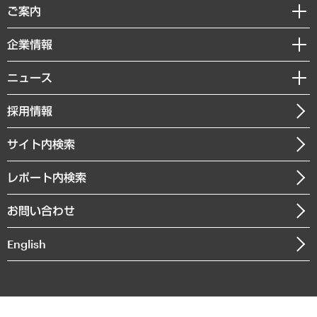
経済調査
ご案内
デジタルイノベーション
レポート
国際（グローバルビジネス・開発支援・国際戦略・グローバルヘルス）
セミナー・イベント情報
企業情報
コラム
サステナビリティ（環境・資源・エネルギー・ESG・人権）
MUFGビジネスセミナー
調査・研究報告書
私たちの想い
共生・ダイバーシティ
ニュース
受託案件情報
クローズアップ
社長メッセージ
GRC（ガバナンス・リスク・コンプライアンス）・防災（政策）
その他お申し込み
ニュースリリース
経営用語集
採用情報
会社概要
経済・産業・雇用・労働
調査協力のお願い
お知らせ
受託・受注実績（官公庁関連）
企業理念
医療・介護・福祉・教育・子ども
サイト内検索
メディア掲載・出演
役員一覧
自治体経営・官民協働
寄稿記事
沿革
レポート内検索
まちづくり・観光・交通・スポーツ・スマートシティ
書籍
組織図・本部部室紹介
自然資源・農林水産業・食料システム
お問い合わせ
インドネシア現地法人
決算公告
English
業績ハイライト
アクセスマップ
個人情報保護方針
環境方針